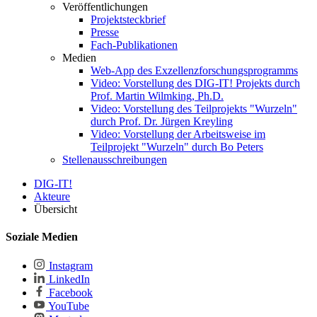
Veröffentlichungen
Projektsteckbrief
Presse
Fach-Publikationen
Medien
Web-App des Exzellenzforschungsprogramms
Video: Vorstellung des DIG-IT! Projekts durch
Prof. Martin Wilmking, Ph.D.
Video: Vorstellung des Teilprojekts "Wurzeln"
durch Prof. Dr. Jürgen Kreyling
Video: Vorstellung der Arbeitsweise im
Teilprojekt "Wurzeln" durch Bo Peters
Stellenausschreibungen
DIG-IT!
Akteure
Übersicht
Soziale Medien
Instagram
LinkedIn
Facebook
YouTube