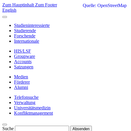
Zum Hauptinhalt
Zum Footer
Quelle: OpenStreetMap
English
Studieninteressierte
Studierende
Forschende
Internationale
HIS/LSF
Groupware
Accounts
Satzungen
Medien
Förderer
Alumni
Telefonsuche
Verwaltung
Universitätsmedizin
Konfliktmanagement
Suche
Absenden