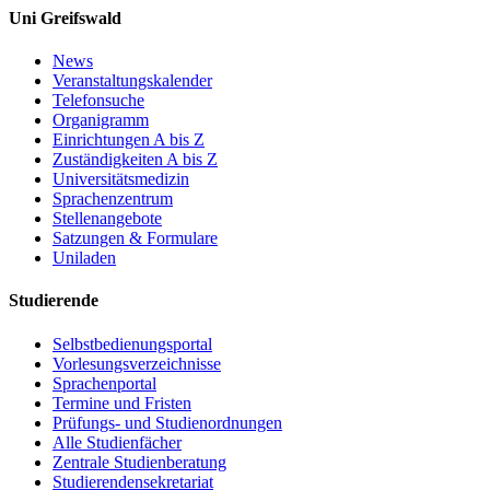
Uni Greifswald
News
Veranstaltungskalender
Telefonsuche
Organigramm
Einrichtungen A bis Z
Zuständigkeiten A bis Z
Universitätsmedizin
Sprachenzentrum
Stellenangebote
Satzungen & Formulare
Uniladen
Studierende
Selbstbedienungsportal
Vorlesungsverzeichnisse
Sprachenportal
Termine und Fristen
Prüfungs- und Studienordnungen
Alle Studienfächer
Zentrale Studienberatung
Studierendensekretariat