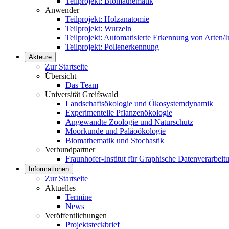
Teilprojekt: Biomathematik
Anwender
Teilprojekt: Holzanatomie
Teilprojekt: Wurzeln
Teilprojekt: Automatisierte Erkennung von Arten/I
Teilprojekt: Pollenerkennung
Akteure
Zur Startseite
Übersicht
Das Team
Universität Greifswald
Landschaftsökologie und Ökosystemdynamik
Experimentelle Pflanzenökologie
Angewandte Zoologie und Naturschutz
Moorkunde und Paläoökologie
Biomathematik und Stochastik
Verbundpartner
Fraunhofer-Institut für Graphische Datenverarbei
Informationen
Zur Startseite
Aktuelles
Termine
News
Veröffentlichungen
Projektsteckbrief