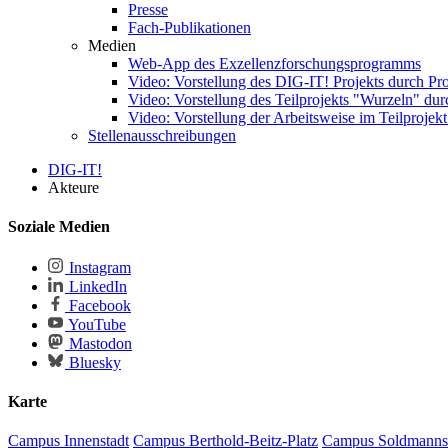
Presse
Fach-Publikationen
Medien
Web-App des Exzellenzforschungsprogramms
Video: Vorstellung des DIG-IT! Projekts durch Pr
Video: Vorstellung des Teilprojekts "Wurzeln" dur
Video: Vorstellung der Arbeitsweise im Teilprojek
Stellenausschreibungen
DIG-IT!
Akteure
Soziale Medien
Instagram
LinkedIn
Facebook
YouTube
Mastodon
Bluesky
Karte
Campus Innenstadt
Campus Berthold-Beitz-Platz
Campus Soldmanns