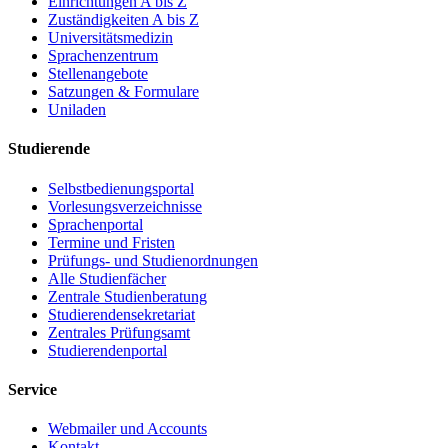
Einrichtungen A bis Z
Zuständigkeiten A bis Z
Universitätsmedizin
Sprachenzentrum
Stellenangebote
Satzungen & Formulare
Uniladen
Studierende
Selbstbedienungsportal
Vorlesungsverzeichnisse
Sprachenportal
Termine und Fristen
Prüfungs- und Studienordnungen
Alle Studienfächer
Zentrale Studienberatung
Studierendensekretariat
Zentrales Prüfungsamt
Studierendenportal
Service
Webmailer und Accounts
Kontakt