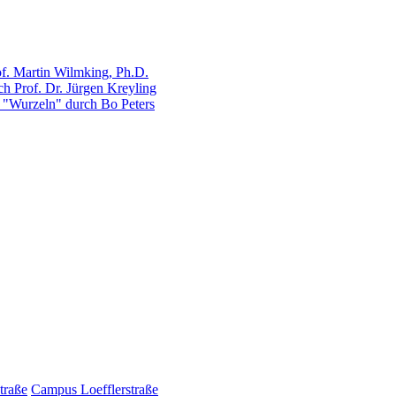
of. Martin Wilmking, Ph.D.
ch Prof. Dr. Jürgen Kreyling
t "Wurzeln" durch Bo Peters
traße
Campus Loefflerstraße