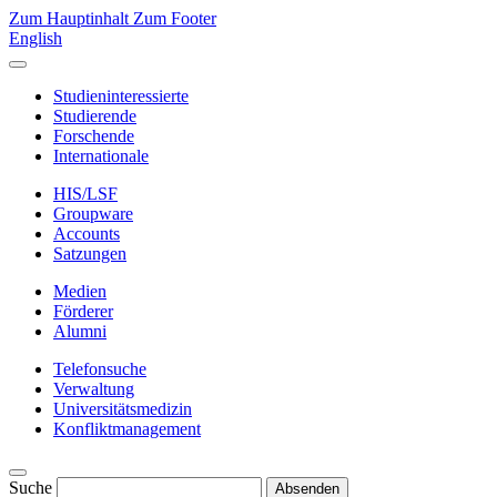
Zum Hauptinhalt
Zum Footer
English
Studieninteressierte
Studierende
Forschende
Internationale
HIS/LSF
Groupware
Accounts
Satzungen
Medien
Förderer
Alumni
Telefonsuche
Verwaltung
Universitätsmedizin
Konfliktmanagement
Suche
Absenden