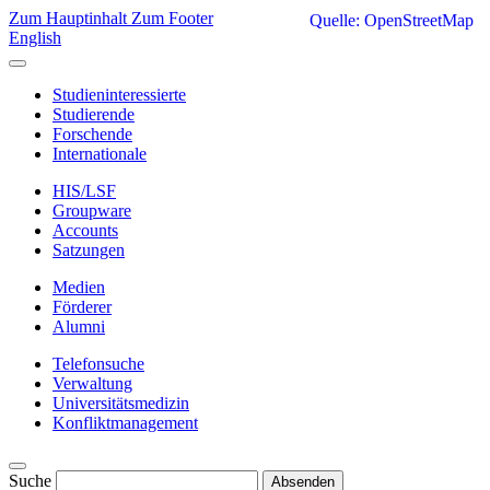
Zum Hauptinhalt
Zum Footer
Quelle: OpenStreetMap
English
Studieninteressierte
Studierende
Forschende
Internationale
HIS/LSF
Groupware
Accounts
Satzungen
Medien
Förderer
Alumni
Telefonsuche
Verwaltung
Universitätsmedizin
Konfliktmanagement
Suche
Absenden