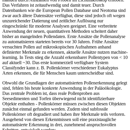
Das Verfahren ist zeitaufwendig und damit teuer. Durch
Datenbanken wie die European Pollen Database und Neotoma sind
zwar auch ältere Datensätze verfügbar, diese sind jedoch oft wegen
unzureichender Datierung und zeitlicher Auflösung nur
eingeschränkt für moderne Analysen geeignet. Eine verbreitete
Anwendung der neuen, quantitativen Methoden scheitert daher
bisher an mangelnden Pollendaten. Erste Ansätze die Pollenanalyse
zu automatisieren starteten bereits vor 30 Jahren. Frühe Ansätze
versuchten Pollen auf mikroskopischen Aufnahmen anhand
definierter Merkmale zu erkennen, aktuelle Ansätze nutzen machine-
learning. In Tests stieg die Anzahl erkennbarer Pollentypen von < 10
auf aktuell ~30. Das erste kommerziell verfügbare System
Classifynder kann z. B. Pollenkörner verschiedener Eukalyptus
Arten erkennen, die für Menschen kaum unterscheidbar sind.
Obwohl die Grundlagen der automatisierten Pollenerkennung gelegt
sind, fehlen bis heute konkrete Anwendung in der Paläoökologie.
Das zentrale Problem ist, dass reale Pollenproben aus
Seesedimenten und Torfen überwiegend nicht identifizierbare
Objekte enthalten - Pollenkörner müssen zwischen diesen Objekten
zunächst einmal gefunden werden. Zudem sind subfossile
Pollenkörner oft degradiert und haben ihre Merkmale teils verloren.
Ausgehend von diesen Erkenntnissen soll eine praxistaugliche
automatisierte Erkennung in drei, zunehmend anspruchsvollen
Schritten, entwickelt werden: