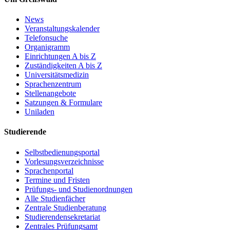
News
Veranstaltungskalender
Telefonsuche
Organigramm
Einrichtungen A bis Z
Zuständigkeiten A bis Z
Universitätsmedizin
Sprachenzentrum
Stellenangebote
Satzungen & Formulare
Uniladen
Studierende
Selbstbedienungsportal
Vorlesungsverzeichnisse
Sprachenportal
Termine und Fristen
Prüfungs- und Studienordnungen
Alle Studienfächer
Zentrale Studienberatung
Studierendensekretariat
Zentrales Prüfungsamt