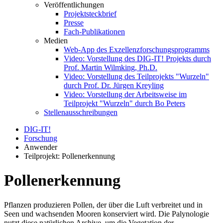
Veröffentlichungen
Projektsteckbrief
Presse
Fach-Publikationen
Medien
Web-App des Exzellenzforschungsprogramms
Video: Vorstellung des DIG-IT! Projekts durch
Prof. Martin Wilmking, Ph.D.
Video: Vorstellung des Teilprojekts "Wurzeln"
durch Prof. Dr. Jürgen Kreyling
Video: Vorstellung der Arbeitsweise im
Teilprojekt "Wurzeln" durch Bo Peters
Stellenausschreibungen
DIG-IT!
Forschung
Anwender
Teilprojekt: Pollenerkennung
Pollenerkennung
Pflanzen produzieren Pollen, der über die Luft verbreitet und in
Seen und wachsenden Mooren konserviert wird. Die Palynologie
nutzt diese natürlichen Archive, um die Vegetation der