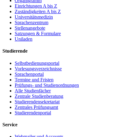
Organigramm
Einrichtungen A bis Z
Zuständigkeiten A bis Z
Universitätsmedizin
Sprachenzentrum
Stellenangebote
Satzungen & Formulare
Uniladen
Studierende
Selbstbedienungsportal
Vorlesungsverzeichnisse
Sprachenportal
Termine und Fristen
Prüfungs- und Studienordnungen
Alle Studienfächer
Zentrale Studienberatung
Studierendensekretariat
Zentrales Prüfungsamt
Studierendenportal
Service
Webmailer und Accounts