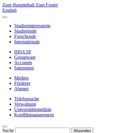
Zum Hauptinhalt
Zum Footer
English
Studieninteressierte
Studierende
Forschende
Internationale
HIS/LSF
Groupware
Accounts
Satzungen
Medien
Förderer
Alumni
Telefonsuche
Verwaltung
Universitätsmedizin
Konfliktmanagement
Suche
Absenden