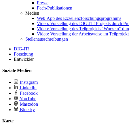
Presse
Fach-Publikationen
Medien
Web-App des Exzellenzforschungsprogramms
Video: Vorstellung des DIG-IT! Projekts durch Pr
Video: Vorstellung des Teilprojekts "Wurzeln" dur
Video: Vorstellung der Arbeitsweise im Teilprojek
Stellenausschreibungen
DIG-IT!
Forschung
Entwickler
Soziale Medien
Instagram
LinkedIn
Facebook
YouTube
Mastodon
Bluesky
Karte