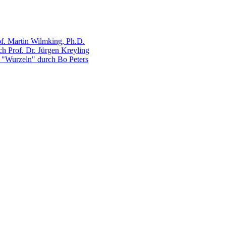
of. Martin Wilmking, Ph.D.
ch Prof. Dr. Jürgen Kreyling
t "Wurzeln" durch Bo Peters