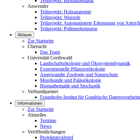
Teilprojekt: Biomathematik
Anwender
Teilprojekt: Holzanatomie
Teilprojekt: Wurzeln
Teilprojekt: Automatisierte Erkennung von Arten/I
Teilprojekt: Pollenerkennung
Akteure
Zur Startseite
Übersicht
Das Team
Universität Greifswald
Landschaftsökologie und Ökosystemdynamik
Experimentelle Pflanzenökologie
Angewandte Zoologie und Naturschutz
Moorkunde und Paläoökologie
Biomathematik und Stochastik
Verbundpartner
Fraunhofer-Institut für Graphische Datenverarbei
Informationen
Zur Startseite
Aktuelles
Termine
News
Veröffentlichungen
Projektsteckbrief