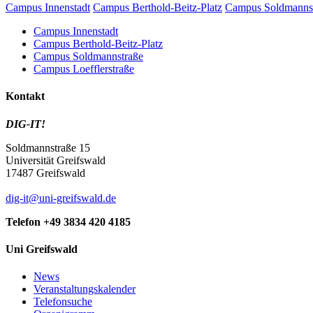
Campus Innenstadt
Campus Berthold-Beitz-Platz
Campus Soldmanns
Campus Innenstadt
Campus Berthold-Beitz-Platz
Campus Soldmannstraße
Campus Loefflerstraße
Kontakt
DIG-IT!
Soldmannstraße 15
Universität Greifswald
17487 Greifswald
dig-it
@uni-greifswald
.de
Telefon +49 3834 420 4185
Uni Greifswald
News
Veranstaltungskalender
Telefonsuche